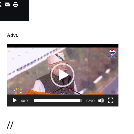
Advt.
Video
Player
00:00
02:00
//