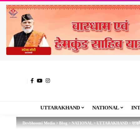
UTTARAKHAND
NATIONAL
IN
Devbhoomi Media
>
Blog
>
NATIONAL
>
UTTARAKHAND
>
प्राइ