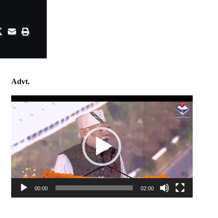
Advt.
Video
Player
00:00
02:00