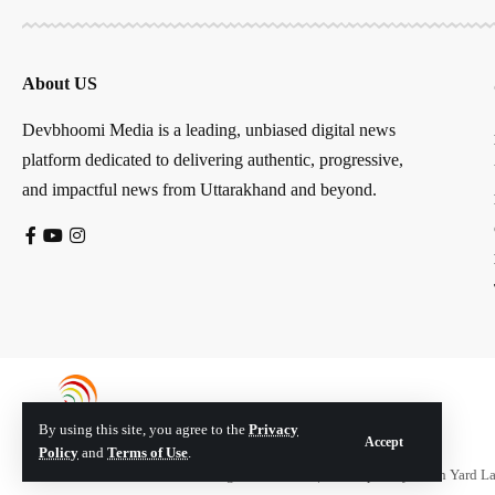
About US
Devbhoomi Media is a leading, unbiased digital news
platform dedicated to delivering authentic, progressive,
and impactful news from Uttarakhand and beyond.
By using this site, you agree to the
Privacy
Accept
Policy
and
Terms of Use
.
© Devbhoomi Media. All Rights Reserved. | Developed By:
Tech Yard L