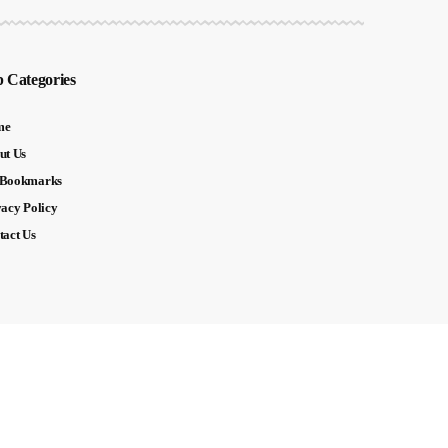
 Categories
me
ut Us
Bookmarks
vacy Policy
tact Us