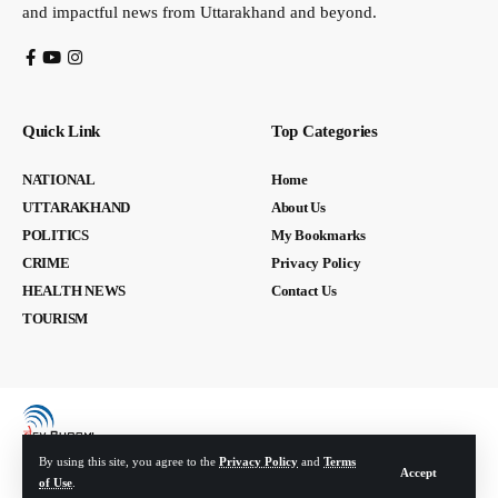
and impactful news from Uttarakhand and beyond.
Quick Link
Top Categories
NATIONAL
Home
UTTARAKHAND
About Us
POLITICS
My Bookmarks
CRIME
Privacy Policy
HEALTH NEWS
Contact Us
TOURISM
By using this site, you agree to the
Privacy Policy
and
Terms
Accept
of Use
.
© Devbhoomi Media. All Rights Reserved. | Developed By:
Tech Yard Labs