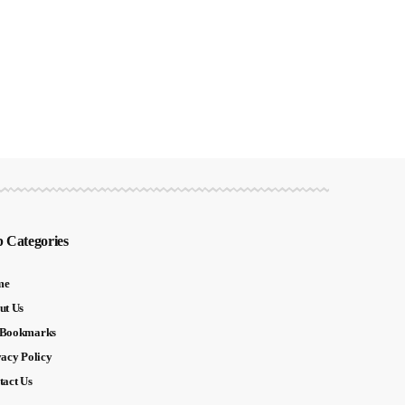
 Categories
me
ut Us
Bookmarks
vacy Policy
tact Us