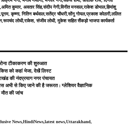
, विक्रम नेगी, मनीष नैथानी, मनवर नेगी,पंकज शर्मा, अशोक राज, दिनेश
,अमित कुमार, अवतार सिंह,संदीप नेगी,विनीत मनवाल,राकेश डोभाल,हिमांशु
ति,पूनम, कृष्णा, नितिन बर्थवाल,सतेंद्र चौधरी,सोंनु गोयल,प्रकाश कोठारी,ललित
ूपचंद लोधी,राकेश, संजीव लोधी, मुकेश सहित सैंकड़ो भाजपा कार्यकर्ता
ें कोरोना टीकाकरण की शुरुआत
 किस को कहां भेजा, देखें लिस्ट
त्तराखंड की नंदप्रयाग नगर पंचायत
ास अभी से किए जाने की है जरूरत : ग्लेशियर वैज्ञानिक
 मौत की जांच
lusive News
HindiNews
latest news
Uttarakhand