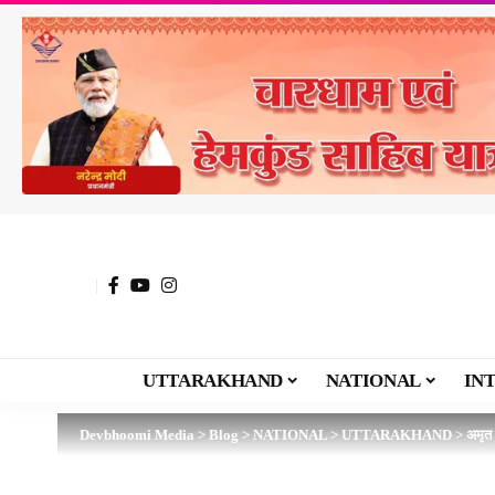
UTTARAKHAND
NATIONAL
IN
Devbhoomi Media
>
Blog
>
NATIONAL
>
UTTARAKHAND
>
अमृत 