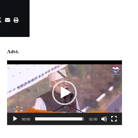
Advt.
Video
Player
00:00
02:00