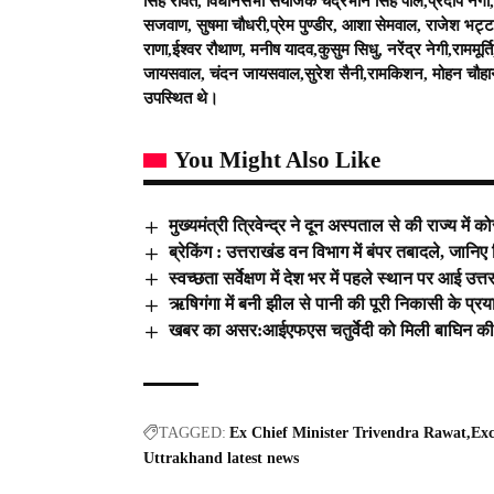
सिंह रावत, विधानसभा संयोजक चंद्रभान सिंह पाल,प्रदीप नेगी
सजवाण, सुषमा चौधरी,प्रेम पुण्डीर, आशा सेमवाल, राजेश भट्ट
राणा,ईश्वर रौथाण, मनीष यादव,कुसुम सिधु, नरेंद्र नेगी,राममूर्
जायसवाल, चंदन जायसवाल,सुरेश सैनी,रामकिशन, मोहन चौहान,र
उपस्थित थे।
You Might Also Like
मुख्यमंत्री त्रिवेन्द्र ने दून अस्पताल से की राज्य म
ब्रेकिंग : उत्तराखंड वन विभाग में बंपर तबादले, जानिए
स्वच्छता सर्वेक्षण में देश भर में पहले स्थान पर आई उ
ऋषिगंगा में बनी झील से पानी की पूरी निकासी के प्रय
खबर का असर:आईएफएस चतुर्वेदी को मिली बाघिन की
TAGGED:
Ex Chief Minister Trivendra Rawat
Exc
Uttrakhand latest news