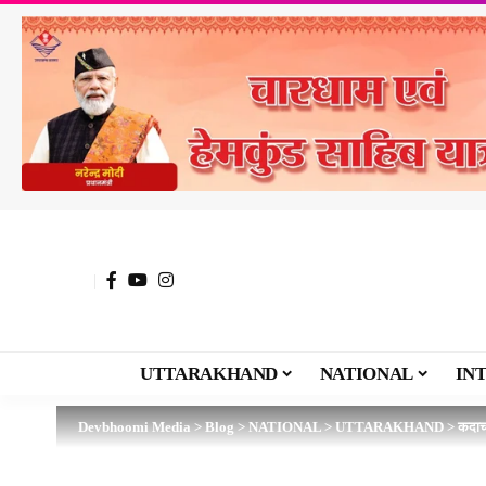
UTTARAKHAND
NATIONAL
IN
Devbhoomi Media
>
Blog
>
NATIONAL
>
UTTARAKHAND
>
कदाचा