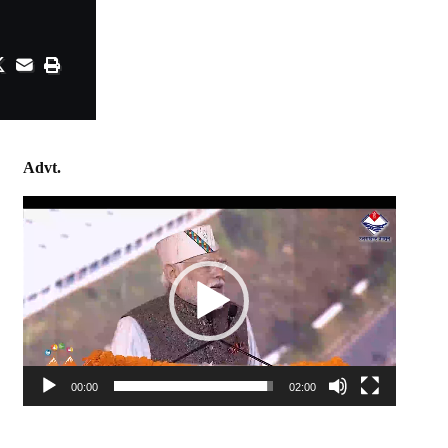
Advt.
Video
Player
00:00
02:00