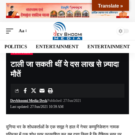
Translate »
Aa
POLITICS
ENTERTAINMENT
ENTERTAINMENT
FEATURED
Devbhoomi Media
>
Blog
>
EXCLUSIVE
>
FEATURED
>
टाली जा सकती थीं ये दस लाख से ज़्यादा मौतें
टाली जा सकती थीं ये दस लाख से ज़्यादा
मौतें
Devbhoomi Media Desk
Published: 27/Jun/2021
Last updated: 27/Jun/2021 10:59 AM
दुनिया भर के शोधकर्ताओं के एक समूह ने हाल में नेचर कम्‍युनिकेशन नामक
पत्रिका में एक
शोध पत्र
प्रकाशित कर यह दावा किया है कि वैश्विक स्तर पर