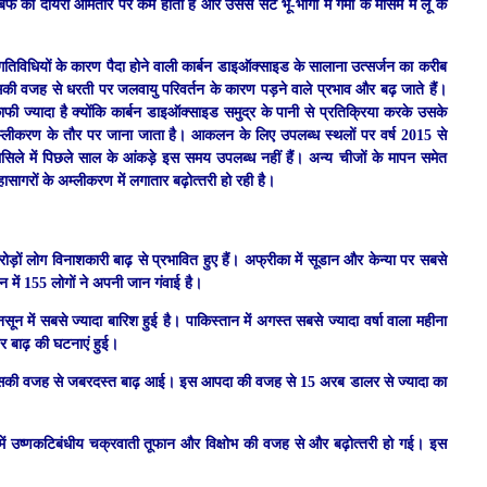
र्फ का दायरा आमतौर पर कम होता है और उससे सटे भू-भागों में गर्मी के मौसम में लू के
की गतिविधियों के कारण पैदा होने वाली कार्बन डाइऑक्साइड के सालाना उत्सर्जन का करीब
सकी वजह से धरती पर जलवायु परिवर्तन के कारण पड़ने वाले प्रभाव और बढ़ जाते हैं।
ाफी ज्यादा है क्योंकि कार्बन डाइऑक्साइड समुद्र के पानी से प्रतिक्रिया करके उसके
अम्लीकरण के तौर पर जाना जाता है। आकलन के लिए उपलब्ध स्थलों पर वर्ष 2015 से
सिले में पिछले साल के आंकड़े इस समय उपलब्ध नहीं हैं। अन्य चीजों के मापन समेत
सागरों के अम्‍लीकरण में लगातार बढ़ोत्‍तरी हो रही है।
ड़ों लोग विनाशकारी बाढ़ से प्रभावित हुए हैं। अफ्रीका में सूडान और केन्या पर सबसे
डान में 155 लोगों ने अपनी जान गंवाई है।
सून में सबसे ज्यादा बारिश हुई है। पाकिस्तान में अगस्त सबसे ज्यादा वर्षा वाला महीना
े पर बाढ़ की घटनाएं हुई।
षा हुई जिसकी वजह से जबरदस्त बाढ़ आई। इस आपदा की वजह से 15 अरब डालर से ज्यादा का
श में उष्णकटिबंधीय चक्रवाती तूफान और विक्षोभ की वजह से और बढ़ोत्‍तरी हो गई। इस
।