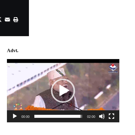
Advt.
Video
Player
00:00
02:00