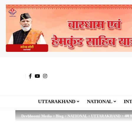
UTTARAKHAND
NATIONAL
IN
Devbhoomi Media
>
Blog
>
NATIONAL
>
UTTARAKHAND
>
अब तक