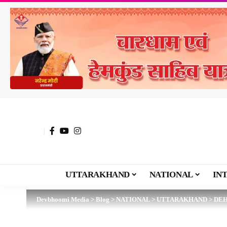
UTTARAKHAND
NATIONAL
IN
Devbhoomi Media
>
Blog
>
NATIONAL
>
UTTARAKHAND
>
DE