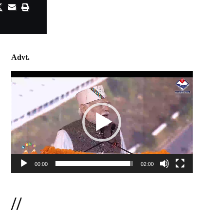
Advt.
Video
Player
00:00
02:00
//