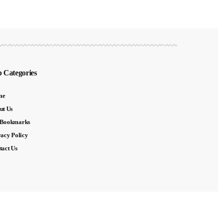
 Categories
me
ut Us
Bookmarks
vacy Policy
tact Us