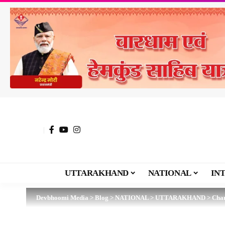
UTTARAKHAND
NATIONAL
IN
Devbhoomi Media
>
Blog
>
NATIONAL
>
UTTARAKHAND
>
Char