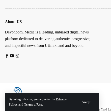
About US
Devbhoomi Media is a leading, unbiased digital news
platform dedicated to delivering authentic, progressive,
and impactful news from Uttarakhand and beyond.
By using this site, you agree to the
Privacy
Accept
Policy
and
Terms of Use
.
© Devbhoomi Media. All Rights Reserved. | Developed By:
Tech Yard L