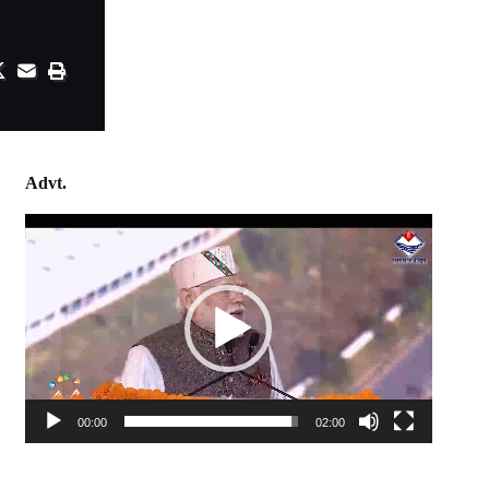
Advt.
Video
Player
00:00
02:00