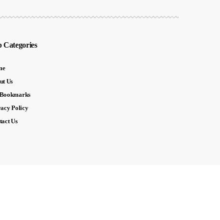
 Categories
me
ut Us
Bookmarks
vacy Policy
tact Us