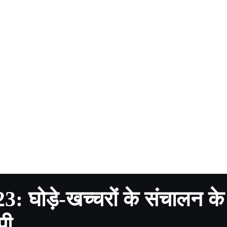
घोड़े-खच्चरों के संचालन के
पी