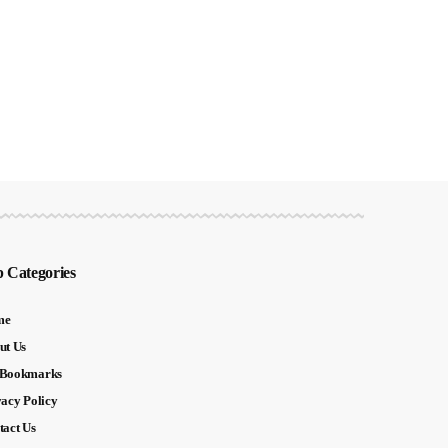
 Categories
me
ut Us
Bookmarks
vacy Policy
tact Us