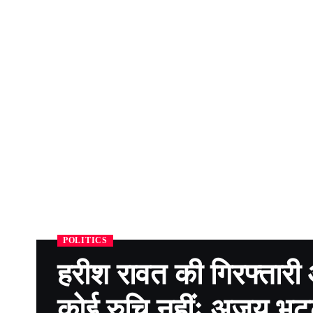
POLITICS
हरीश रावत की गिरफ्तारी 
कोई रुचि नहींः अजय