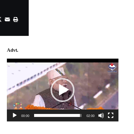
Advt.
Video
Player
00:00
02:00