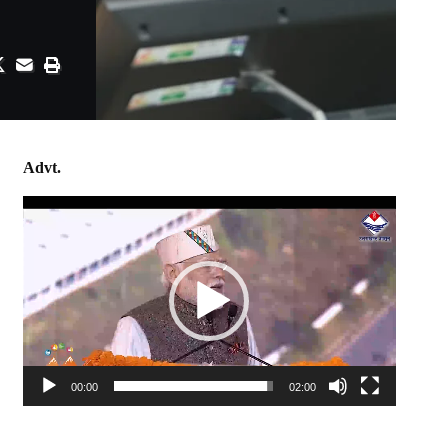
Advt.
Video
Player
00:00
02:00