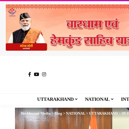
UTTARAKHAND
NATIONAL
IN
Devbhoomi Media
>
Blog
>
NATIONAL
>
UTTARAKHAND
>
DE