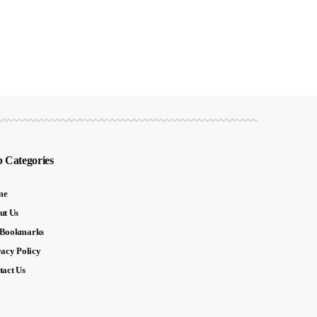
 Categories
me
ut Us
Bookmarks
vacy Policy
tact Us