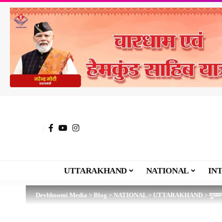
UTTARAKHAND
NATIONAL
IN
Devbhoomi Media
>
Blog
>
NATIONAL
>
UTTARAKHAND
>
मुख्य