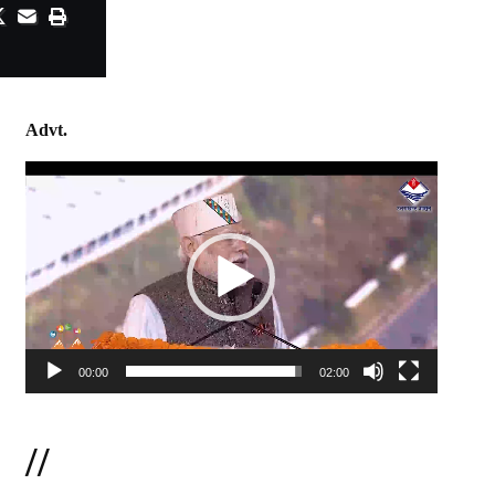
Advt.
Video
Player
00:00
02:00
//