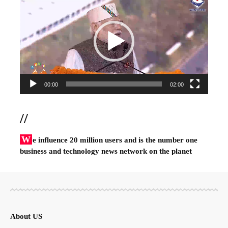
Player
00:00
02:00
//
W
e influence 20 million users and is the number one
business and technology news network on the planet
About US