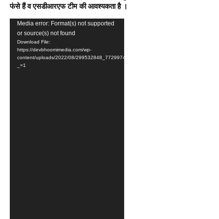
फंसे हैं व एसडीआरएफ टीम की आवश्यकता है ।
Video
Media error: Format(s) not supported
or source(s) not found
Player
Download File:
https://devbhoomimedia.com/wp-
content/uploads/2022/08/299532848_772997497487723_6962724072009362212_n.
_=1