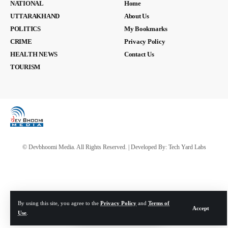
NATIONAL
Home
UTTARAKHAND
About Us
POLITICS
My Bookmarks
CRIME
Privacy Policy
HEALTH NEWS
Contact Us
TOURISM
© Devbhoomi Media. All Rights Reserved. | Developed By:
Tech Yard Labs
By using this site, you agree to the
Privacy Policy
and
Terms of
Accept
Use
.