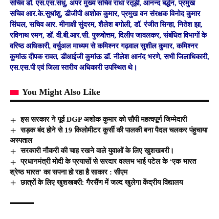
सचिव डॉ. एस.एस.संधु, अपर मुख्य सचिव राधा रतूड़ी, आनन्द बर्द्धन, प्रमुख
सचिव आर.के.सुधांशु, डीजीपी अशोक कुमार, प्रमुख वन संरक्षक विनोद कुमार
सिंघल, सचिव आर. मीनाक्षी सुंदरम, शैलेश बगोली, डॉ. रंजीत सिन्हा, नितेश झा,
रविनाथ रमन, डॉ. वी.बी.आर.सी. पुरूषोत्तम, दिलीप जावलकर, संबंधित विभागों के
वरिष्ठ अधिकारी, वर्चुअल माध्यम से कमिश्नर गढ़वाल सुशील कुमार, कमिश्नर
कुमांऊ दीपक रावत, डीआईजी कुमांऊ डॉ. नीलेश आनंद भरणे, सभी जिलाधिकारी,
एस.एस.पी एवं जिला स्तरीय अधिकारी उपस्थित थे।
You Might Also Like
इस सरकार ने पूर्व DGP अशोक कुमार को सौपी महत्वपूर्ण जिम्मेदारी
सड़क बंद होने से 19 किलोमीटर कुर्सी की पालकी बना पैदल चलकर पंहुचाया
अस्पताल
सरकारी नौकरी की चाह रखने वाले युवाओं के लिए खुशखबरी।
प्रधानमंत्री मोदी के प्रयासों से सरदार वल्लभ भाई पटेल के ‘एक भारत
श्रेष्ठ भारत’ का सपना हो रहा है साकार : सीएम
छात्रों के लिए खुशखबरी: गैरसैंण में जल्द खुलेगा केंद्रीय विद्यालय