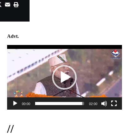
Advt.
Video
Player
00:00
02:00
//