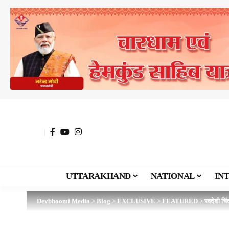
UTTARAKHAND
NATIONAL
IN
Devbhoomi Media
>
Blog
>
EXCLUSIVE
>
FEATURED
>
स्वदेशी चिं