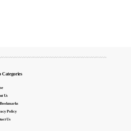
 Categories
me
ut Us
Bookmarks
vacy Policy
tact Us