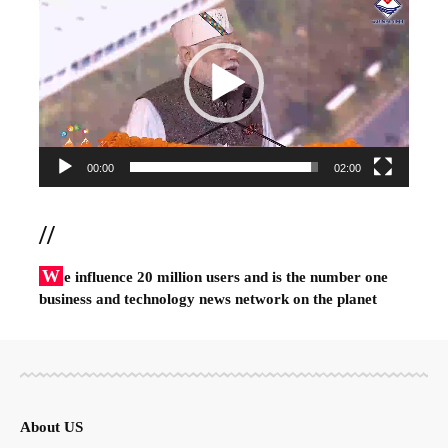
Player
00:00
02:00
//
W
e influence 20 million users and is the number one
business and technology news network on the planet
About US