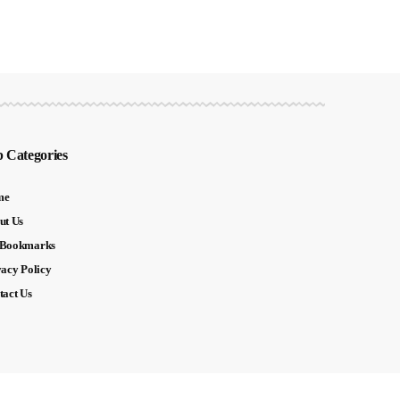
 Categories
me
ut Us
Bookmarks
vacy Policy
tact Us