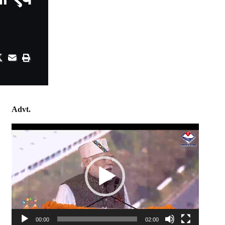
Advt.
Video
Player
00:00
02:00