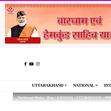
UTTARAKHAND
NATIONAL
IN
Devbhoomi Media
>
Blog
>
NATIONAL
>
UTTARAKHAND
>
आश्रय