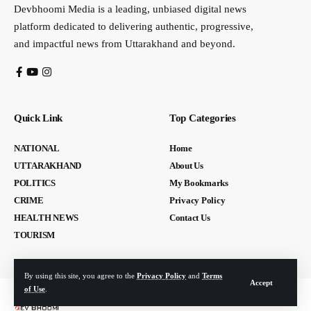
Devbhoomi Media is a leading, unbiased digital news
platform dedicated to delivering authentic, progressive,
and impactful news from Uttarakhand and beyond.
Quick Link
Top Categories
NATIONAL
Home
UTTARAKHAND
About Us
POLITICS
My Bookmarks
CRIME
Privacy Policy
HEALTH NEWS
Contact Us
TOURISM
By using this site, you agree to the
Privacy Policy
and
Terms
Accept
of Use
.