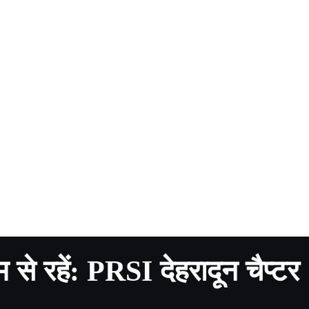
े रहें: PRSI देहरादून चैप्टर