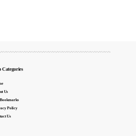
 Categories
me
ut Us
Bookmarks
vacy Policy
tact Us