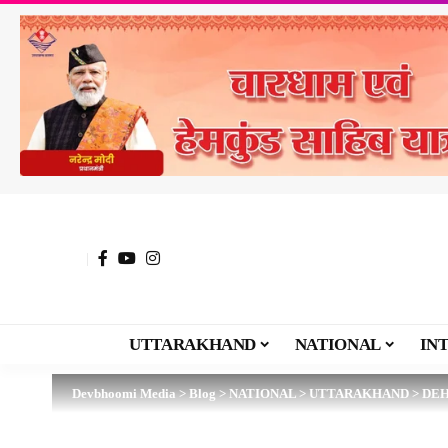
UTTARAKHAND
NATIONAL
IN
Devbhoomi Media
>
Blog
>
NATIONAL
>
UTTARAKHAND
>
DE