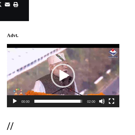
Advt.
Video
Player
00:00
02:00
//