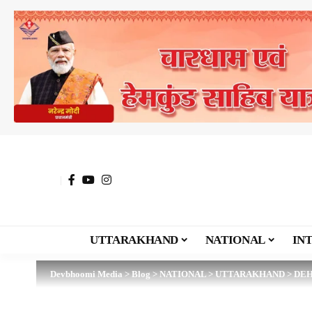
UTTARAKHAND
NATIONAL
IN
Devbhoomi Media
>
Blog
>
NATIONAL
>
UTTARAKHAND
>
DE