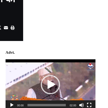
Advt.
Video
Player
00:00
02:00