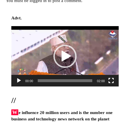
You must be
logged in
to post a comment.
Advt.
Video
Player
00:00
02:00
//
W
e influence 20 million users and is the number one
business and technology news network on the planet