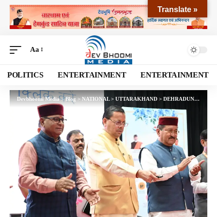
Translate »
Aa
POLITICS
ENTERTAINMENT
ENTERTAINMENT
Devbhoomi Media
>
Blog
>
NATIONAL
>
UTTARAKHAND
>
DEHRADUN
>
जन कल्या