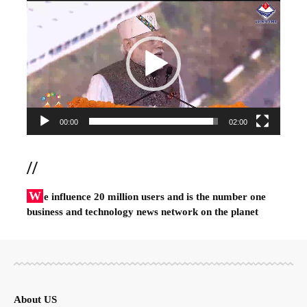
Player
00:00
02:00
//
W
e influence 20 million users and is the number one
business and technology news network on the planet
About US