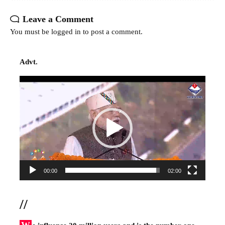
Leave a Comment
You must be
logged in
to post a comment.
Advt.
Video
Player
00:00
02:00
//
W