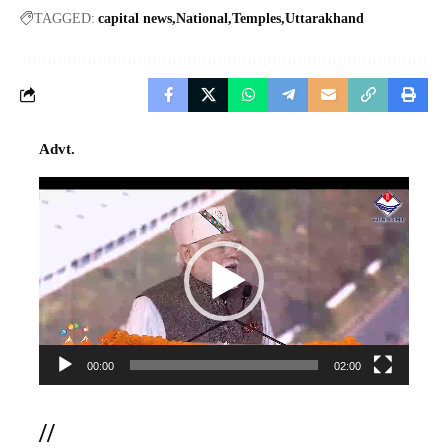
TAGGED:
capital news
National
Temples
Uttarakhand
Advt.
Video
Player
00:00
02:00
//