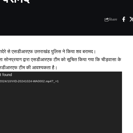
Share
स गदेरे से एसडीआरएफ उत्तराखंड पुलिस ने किया शव बरामद।
ना सोनप्रयाग द्वारा एसडीआरएफ टीम को सूचित किया गया कि चीड़वासा के
ेतु एसडीआरएफ टीम की आवश्यकता है।
t found
ds/2024/10/VID-20241024-WA0002.mp4?_=1