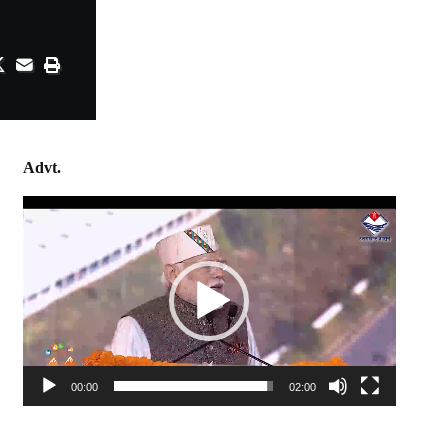
Advt.
Video
Player
00:00
02:00