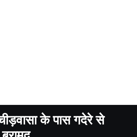
चीड़वासा के पास गदेरे से
 बरामद