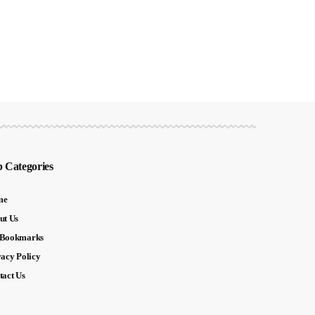
 Categories
me
ut Us
Bookmarks
vacy Policy
tact Us