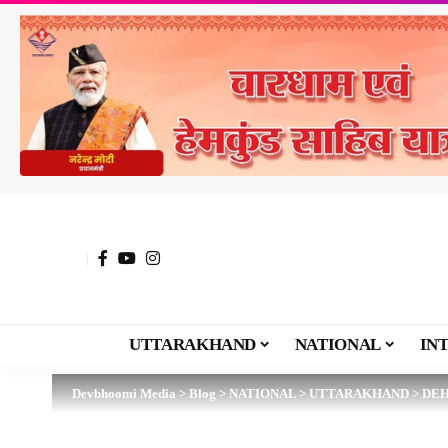
UTTARAKHAND
NATIONAL
IN
Devbhoomi Media
>
Blog
>
NATIONAL
>
UTTARAKHAND
>
DE