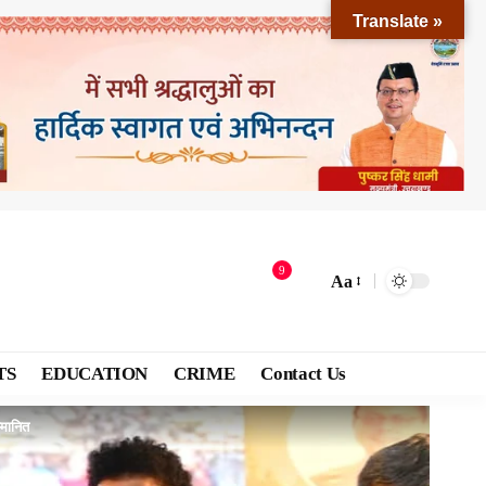
Translate »
9
Aa
TS
EDUCATION
CRIME
Contact Us
्मानित