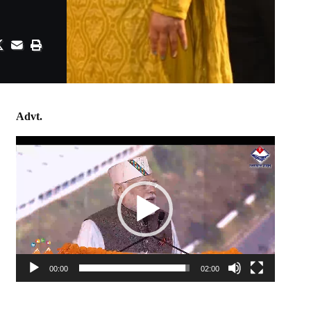
Advt.
Video
Player
00:00
02:00