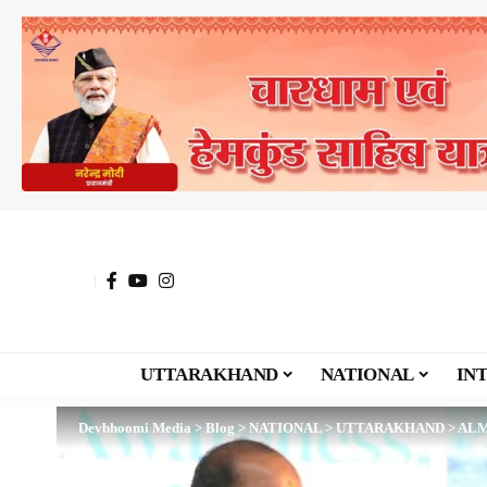
UTTARAKHAND
NATIONAL
IN
Devbhoomi Media
>
Blog
>
NATIONAL
>
UTTARAKHAND
>
AL