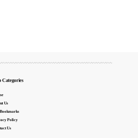
 Categories
me
ut Us
Bookmarks
vacy Policy
tact Us