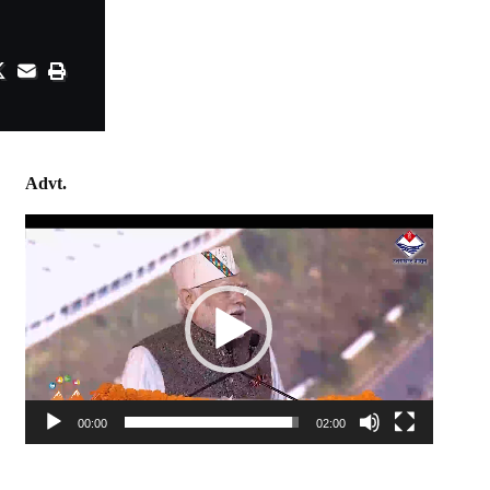
Advt.
Video
Player
00:00
02:00