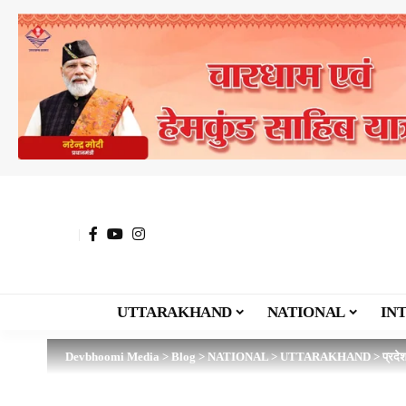
UTTARAKHAND
NATIONAL
IN
Devbhoomi Media
>
Blog
>
NATIONAL
>
UTTARAKHAND
>
प्रदे