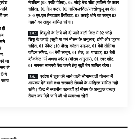
प्रदेश
नैपकिन (08 प्रति पैकेट), 02 जोड़े बेड शीट (तकिये के कवर
ई आदि
सहित), 01 नेल कटर, 01 नारियल/तिल/सरसों/चुलू का तेल,
ती का
200 एम.एल हैण्डवाश लिक्विड, 02 कपड़े धोने का साबुन 02
नहाने का साबुन शामिल रहेगा।
 ही
शिशुओं के लिये को दी जाने वाली किट में 02 जोड़े
 अब
शिशु के कपड़े (सूती या गर्म-मौसम के अनुसार) टोपी और जुराब
करने
सहित, 01 पैकेट (10 पीस) कॉटन डाइपर, 01 बेबी तौलिया
ं
कॉटन सॉफ्ट, 03 बेबी साबुन, 01 तेल, 01 पाउडर, 02 बेबी
लग-
ब्लैंककेट गर्म अथवा कॉटन (मौसम अनुसार), 01 रबर शीट,
 की जा
01 समस्त सामग्री पैक करने हेतु सूती बैग शामिल रहेगा।
रूप से
 लिये
प्रदेश में शुरू की जाने वाली सौभाग्यवती योजना में
ाल समय
आयकर देने वाले तथा सरकारी सेवकों के आश्रित शामिल नहीं
रहेंगे। किट में स्थानीय पहनावों एवं मौसम के अनुकूल वस्त्र
तैयार कर दिये जाने की भी व्यवस्था रहेगी।