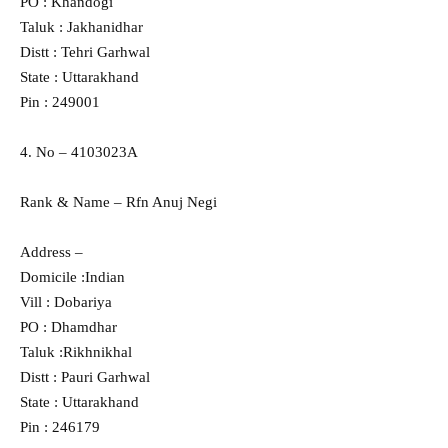
PO : Khandogi
Taluk : Jakhanidhar
Distt : Tehri Garhwal
State : Uttarakhand
Pin : 249001
4. No – 4103023A
Rank & Name – Rfn Anuj Negi
Address –
Domicile :Indian
Vill : Dobariya
PO : Dhamdhar
Taluk :Rikhnikhal
Distt : Pauri Garhwal
State : Uttarakhand
Pin : 246179