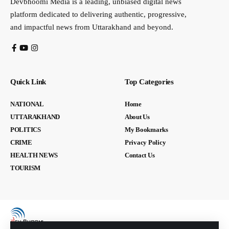
Devbhoomi Media is a leading, unbiased digital news
platform dedicated to delivering authentic, progressive,
and impactful news from Uttarakhand and beyond.
Quick Link
Top Categories
NATIONAL
Home
UTTARAKHAND
About Us
POLITICS
My Bookmarks
CRIME
Privacy Policy
HEALTH NEWS
Contact Us
TOURISM