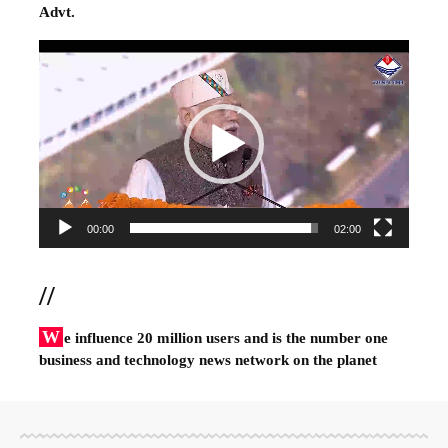
Advt.
Video
Player
00:00
02:00
//
W
e influence 20 million users and is the number one
business and technology news network on the planet