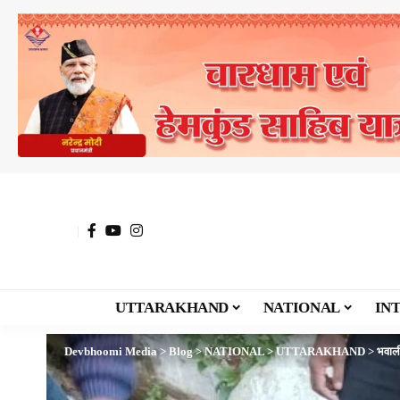
UTTARAKHAND
NATIONAL
IN
Devbhoomi Media
>
Blog
>
NATIONAL
>
UTTARAKHAND
>
भवाली