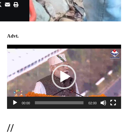
Advt.
Video
Player
00:00
02:00
//