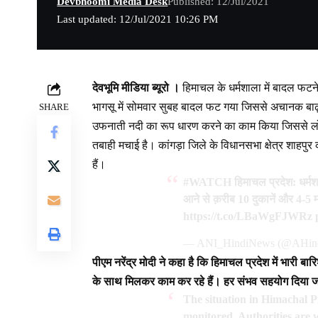
Devbhoomi Media Desk
Published: 12/Jul/2021
Last updated: 12/Jul/2021 10:26 PM
देवभूमि मीडिया ब्यूरो ।
हिमाचल के धर्मशाला में बादल फटने क
भागसू में सोमवार सुबह बादल फट गया जिससे अचानक बाढ़ 
SHARE
उफनाती नदी का रूप धारण करने का काम किया जिससे लोग ड
तबाही मचाई है। कांगड़ा जिले के विधानसभा क्षेत्र शाहपु
हैं।
#WATCH
हिमाचल प्रदेश: धर्मश
आने से क़रीब 10 दुकानें और 4-5 म
https://t.co/LBaWgFJWRz
— ANI_HindiNews (@AHin
पीएम नरेंद्र मोदी ने कहा है कि हिमाचल प्रदेश में भारी
के साथ मिलकर काम कर रहे हैं। हर संभव सहयोग दिया जा रहा है
The situation in Himachal Pr
monitored. Authorities are 