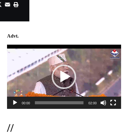
Advt.
Video
Player
00:00
02:00
//