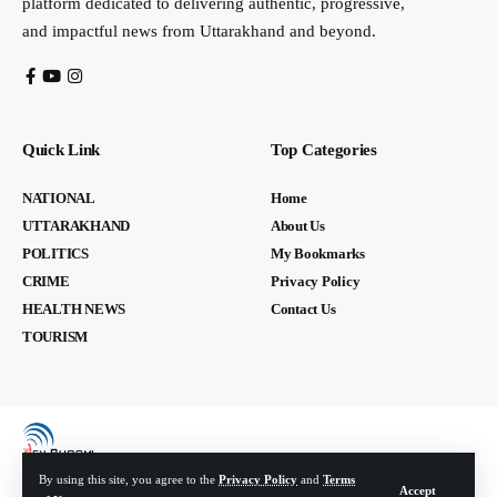
platform dedicated to delivering authentic, progressive,
and impactful news from Uttarakhand and beyond.
Quick Link
Top Categories
NATIONAL
Home
UTTARAKHAND
About Us
POLITICS
My Bookmarks
CRIME
Privacy Policy
HEALTH NEWS
Contact Us
TOURISM
By using this site, you agree to the
Privacy Policy
and
Terms
Accept