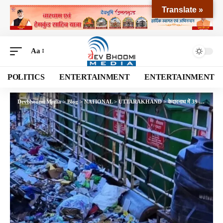
Translate »
Aa
POLITICS
ENTERTAINMENT
ENTERTAINMENT
Devbhoomi Media
>
Blog
>
NATIONAL
>
UTTARAKHAND
>
केदारनाथ में 39 दिनों में 10 लाख से अधिक श्रद्धालु, आस्था के साथ बढ़ी पर्यावरणीय चुनौती