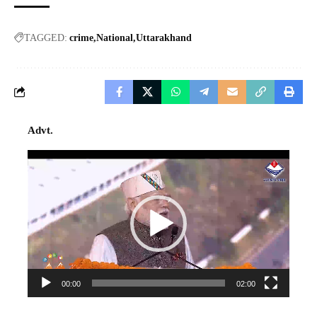
TAGGED:
crime
National
Uttarakhand
Advt.
Video
Player
00:00
02:00