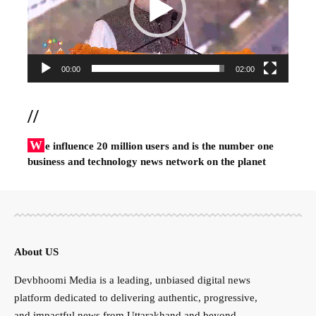
00:00
02:00
//
W
e influence 20 million users and is the number one
business and technology news network on the planet
About US
Devbhoomi Media is a leading, unbiased digital news
platform dedicated to delivering authentic, progressive,
and impactful news from Uttarakhand and beyond.