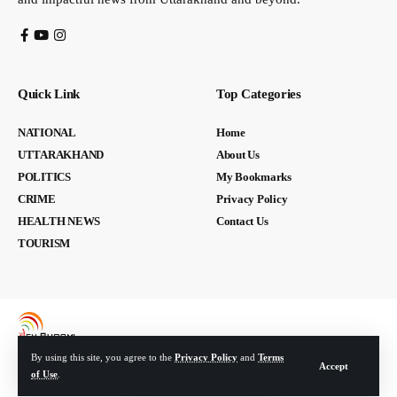
Quick Link
Top Categories
NATIONAL
Home
UTTARAKHAND
About Us
POLITICS
My Bookmarks
CRIME
Privacy Policy
HEALTH NEWS
Contact Us
TOURISM
By using this site, you agree to the
Privacy Policy
and
Terms
Accept
of Use
.
© Devbhoomi Media. All Rights Reserved. | Developed By:
Tech Yard Labs