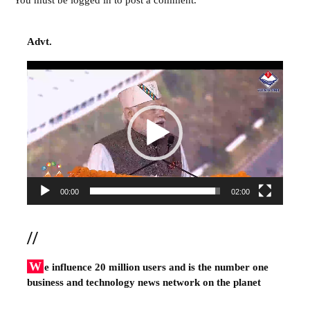
You must be
logged in
to post a comment.
Advt.
Video
Player
00:00
02:00
//
W
e influence 20 million users and is the number one
business and technology news network on the planet