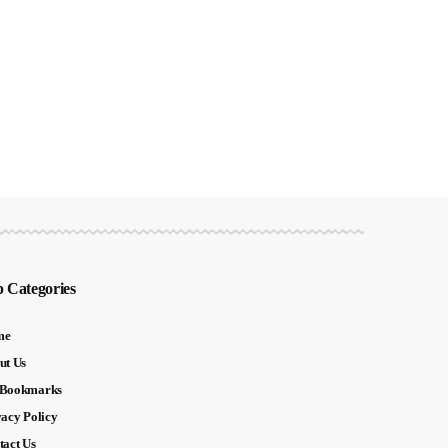
 Categories
me
ut Us
Bookmarks
vacy Policy
tact Us