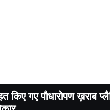
तहत किए गए पौधारोपण ख़राब प्लै
बेकार