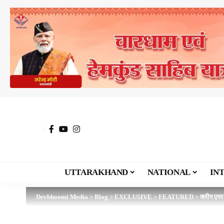
UTTARAKHAND
NATIONAL
IN
Devbhoomi Media
>
Blog
>
EXCLUSIVE
>
FEATURED
>
क्लीन एयर 