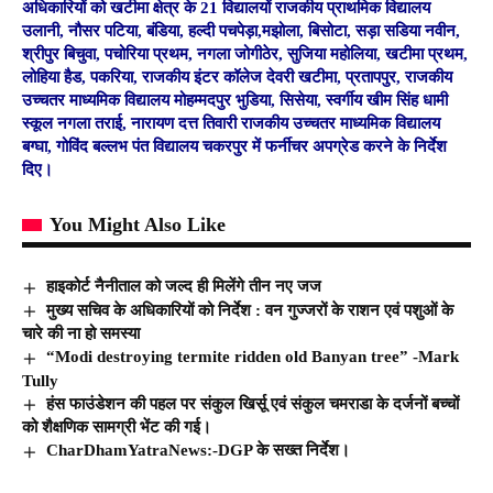
अधिकारियों को खटीमा क्षेत्र के 21 विद्यालयों राजकीय प्राथमिक विद्यालय
उलानी, नौसर पटिया, बंडिया, हल्दी पचपेड़ा,मझोला, बिसोटा, सड़ा सडिया नवीन,
श्रीपुर बिचुवा, पचोरिया प्रथम, नगला जोगीठेर, सुजिया महोलिया, खटीमा प्रथम,
लोहिया हैड, पकरिया, राजकीय इंटर कॉलेज देवरी खटीमा, प्रतापपुर, राजकीय
उच्चतर माध्यमिक विद्यालय मोहम्मदपुर भुडिया, सिसेया, स्वर्गीय खीम सिंह धामी
स्कूल नगला तराई, नारायण दत्त तिवारी राजकीय उच्चतर माध्यमिक विद्यालय
बग्घा, गोविंद बल्लभ पंत विद्यालय चकरपुर में फर्नीचर अपग्रेड करने के निर्देश
दिए।
You Might Also Like
हाइकोर्ट नैनीताल को जल्द ही मिलेंगे तीन नए जज
मुख्य सचिव के अधिकारियों को निर्देश : वन गुज्जरों के राशन एवं पशुओं के
चारे की ना हो समस्या
“Modi destroying termite ridden old Banyan tree” -Mark
Tully
हंस फाउंडेशन की पहल पर संकुल खिर्सू एवं संकुल चमराडा के दर्जनों बच्चों
को शैक्षणिक सामग्री भेंट की गई।
CharDhamYatraNews:-DGP के सख्त निर्देश।