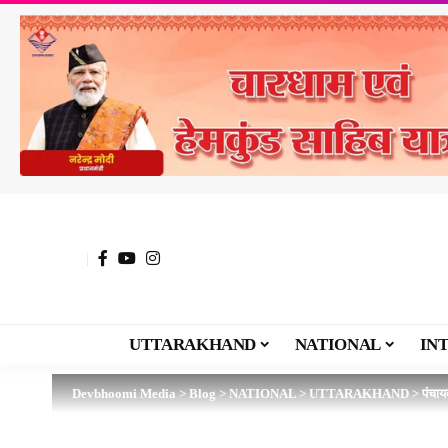
UTTARAKHAND
NATIONAL
IN
Devbhoomi Media
>
Blog
>
NATIONAL
>
UTTARAKHAND
>
पंचाय