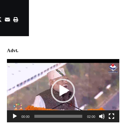
Advt.
Video
Player
00:00
02:00