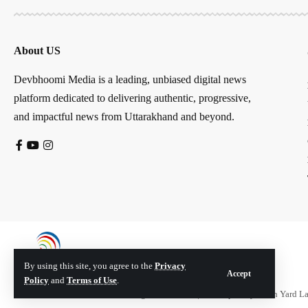
About US
Devbhoomi Media is a leading, unbiased digital news
platform dedicated to delivering authentic, progressive,
and impactful news from Uttarakhand and beyond.
By using this site, you agree to the
Privacy
Accept
Policy
and
Terms of Use
.
© Devbhoomi Media. All Rights Reserved. | Developed By:
Tech Yard L