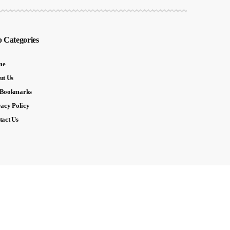
 Categories
me
ut Us
Bookmarks
vacy Policy
tact Us