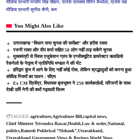
मीडिया प्रभारी मनवीर सिंह चौहान, प्रदेश प्रवक्ता विपिन कैंथोला, प्रदेश सह
मीडिया प्रभारी सुनील सैनी, कम
You Might Also Like
उत्तराखण्ड “विधान सभा चुनाव की समीक्षा” और हरीश रावत
रजनी रावत और दीप शर्मा सहित 58 लोग नहीं लड़ सकेंगे चुनाव
मुख्यमंत्री से स्विस एजुकेशन ग्रुप के एग्जीक्यूटिव डायरेक्टर क्लाडियो
रैकनेलो के नेतृत्व में प्रतिनिधि मण्डल ने की भेंट
हरिद्वार कुंभ में आने के लिए नहीं कोई रोक, लेकिन श्रद्धालुओं को करना हुआ
कोविड नियमों का पालन : सीएम
Ex CM त्रिवेंद्र, विधायक बृजभूषण ने 250 कार्यकर्ताओं, परिजनों के साथ
देखी उर्मि नेगी की बथों गढ़वाली फिल्म
TAGGED:
agriculture
Agriculture Bill
capital news
Chief Minister Trivendra Rawat
Health
Law & order
National
politics
Ramesh Pokhriyal “Nishank”
Uttarakhand
Uttarakhand Government
Views & Reviews
World News