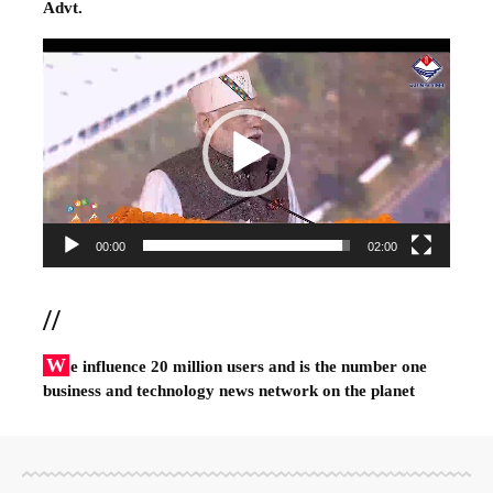
Advt.
Video
Player
00:00
02:00
//
W
e influence 20 million users and is the number one
business and technology news network on the planet