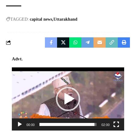
TAGGED:
capital news
Uttarakhand
Advt.
Video
Player
00:00
02:00