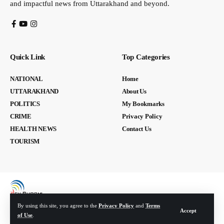
and impactful news from Uttarakhand and beyond.
Quick Link
Top Categories
NATIONAL
Home
UTTARAKHAND
About Us
POLITICS
My Bookmarks
CRIME
Privacy Policy
HEALTH NEWS
Contact Us
TOURISM
By using this site, you agree to the
Privacy Policy
and
Terms
Accept
of Use
.
© Devbhoomi Media. All Rights Reserved. | Developed By:
Tech Yard Labs