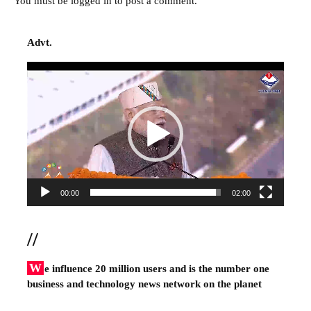
You must be
logged in
to post a comment.
Advt.
Video
Player
00:00
02:00
//
W
e influence 20 million users and is the number one
business and technology news network on the planet