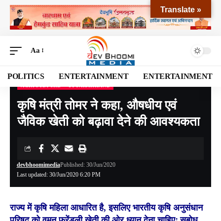
Translate »
Aa
POLITICS
ENTERTAINMENT
ENTERTAINMENT
AGRICULTURE
UTTARAKHAND
Devbhoomi Media
>
Blog
>
NATIONAL
>
UTTARAKHAND
>
कृषि मंत्री तोमर ने कहा, औषधीय एवं जैविक खेती को बढ़ावा देने की आवश्यकता
कृषि मंत्री तोमर ने कहा, औषधीय एवं
जैविक खेती को बढ़ावा देने की आवश्यकता
devbhoomimedia
Published: 30/Jun/2020
Last updated: 30/Jun/2020 6:20 PM
राज्य में कृषि महिला आधारित है, इसलिए भारतीय कृषि अनुसंधान
परिषद को वूमन फ्रेंडली खेती की ओर ध्यान देना चाहिएः सुबोध