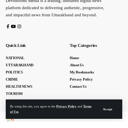
Devbhoomi Media is a leading, unbiased digital news
platform dedicated to delivering authentic, progressive,
and impactful news from Uttarakhand and beyond.
Quick Link
Top Categories
NATIONAL
Home
UTTARAKHAND
About Us
POLITICS
My Bookmarks
CRIME
Privacy Policy
HEALTH NEWS
Contact Us
TOURISM
By using this site, you agree to the
Privacy Policy
and
Terms
Accept
of Use
.