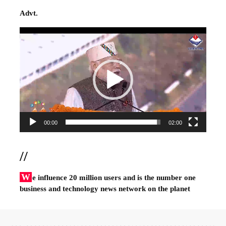
Advt.
Video
Player
00:00
02:00
//
W
e influence 20 million users and is the number one
business and technology news network on the planet